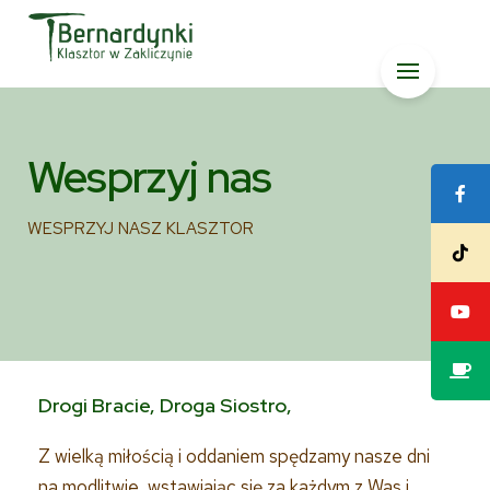
Skip
to
content
Wesprzyj nas
WESPRZYJ NASZ KLASZTOR
Drogi Bracie, Droga Siostro,
Z wielką miłością i oddaniem spędzamy nasze dni
na modlitwie, wstawiając się za każdym z Was i